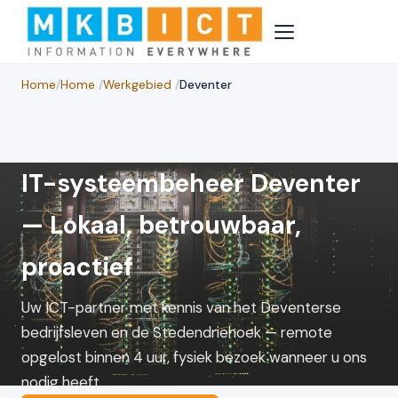
Home
/
Home
/
Werkgebied
/
Deventer
IT-systeembeheer Deventer
— Lokaal, betrouwbaar,
proactief
Uw ICT-partner met kennis van het Deventerse
bedrijfsleven en de Stedendriehoek — remote
opgelost binnen 4 uur, fysiek bezoek wanneer u ons
nodig heeft.