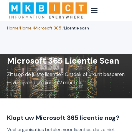
Home
/
Home
/
Microsoft 365
/
Licentie scan
Microsoft 365 Licentie Scan
Zit u op de juiste licentie? Ontdek of u kunt besparen
— vrijblijvend en binnen 2 minuten.
Klopt uw Microsoft 365 licentie nog?
Veel organisaties betalen voor licenties die ze niet