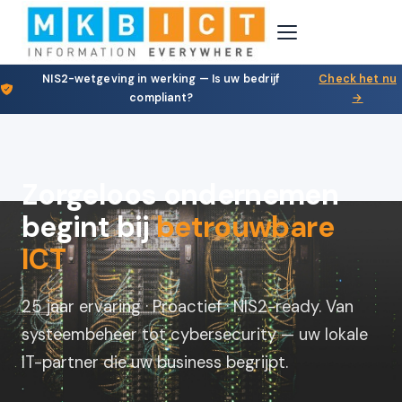
NIS2-wetgeving in werking — Is uw bedrijf
Check het nu
compliant?
→
Zorgeloos ondernemen
begint bij
betrouwbare
ICT
25 jaar ervaring · Proactief · NIS2-ready. Van
systeembeheer tot cybersecurity — uw lokale
IT-partner die uw business begrijpt.