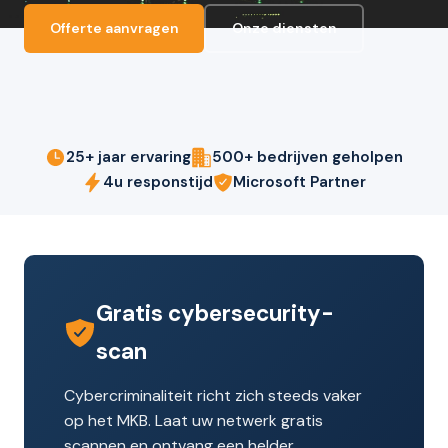
Offerte aanvragen
Onze diensten
25+ jaar ervaring
500+ bedrijven geholpen
4u responstijd
Microsoft Partner
Gratis cybersecurity-
scan
Cybercriminaliteit richt zich steeds vaker
op het MKB. Laat uw netwerk gratis
scannen en ontvang een helder