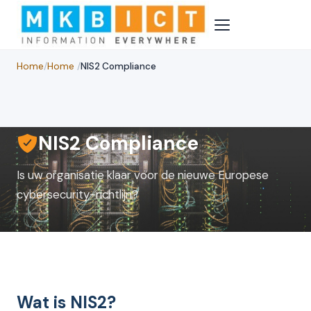
Home
/
Home
/
NIS2 Compliance
NIS2 Compliance
Is uw organisatie klaar voor de nieuwe Europese
cybersecurity-richtlijn?
Wat is NIS2?