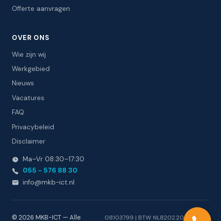
Offerte aanvragen
OVER ONS
Wie zijn wij
Werkgebied
Nieuws
Vacatures
FAQ
Privacybeleid
Disclaimer
Ma–Vr 08:30–17:30
055 - 576 88 30
info
@
mkb-ict.nl
© 2026 MKB-ICT — Alle
08103799 | BTW NL8202.20.413.B01 |