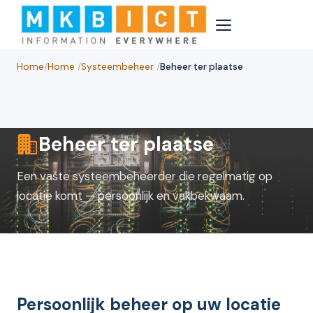
Home
/
Home
/
Systeembeheer
/
Beheer ter plaatse
Beheer ter plaatse
Een vaste systeembeheerder die regelmatig op
locatie komt — persoonlijk en vakbekwaam.
Persoonlijk beheer op uw locatie