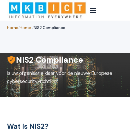
Home
/
Home
/
NIS2 Compliance
NIS2 Compliance
Is uw organisatie klaar voor de nieuwe Europese
cybersecurity-richtlijn?
Wat is NIS2?