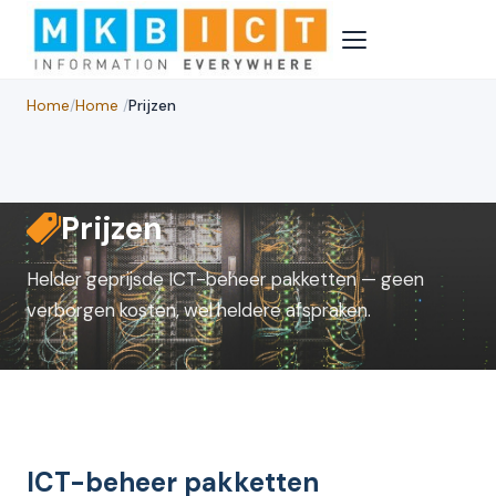
Home
/
Home
/
Prijzen
Prijzen
Helder geprijsde ICT-beheer pakketten — geen
verborgen kosten, wel heldere afspraken.
ICT-beheer pakketten