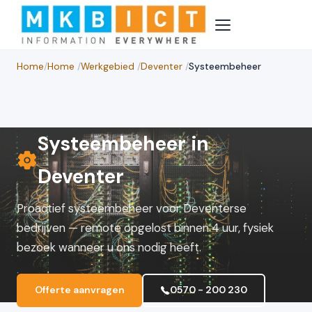
Home
/
Home
/
Werkgebied
/
Deventer
/
Systeembeheer
Systeembeheer in
Deventer
Proactief systeembeheer voor Deventerse
bedrijven — remote opgelost binnen 4 uur, fysiek
bezoek wanneer u ons nodig heeft.
Offerte aanvragen
0570 - 200 230