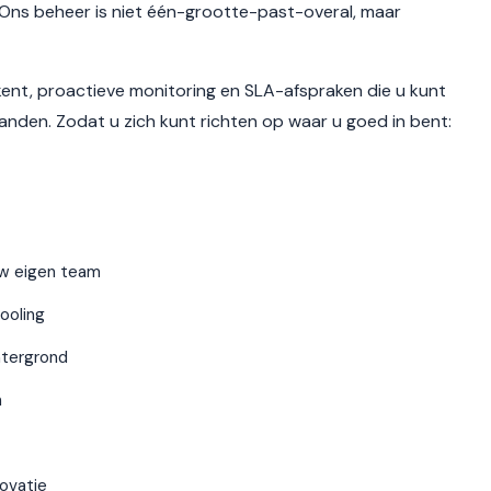
. Ons beheer is niet één-grootte-past-overal, maar
ent, proactieve monitoring en SLA-afspraken die u kunt
nden. Zodat u zich kunt richten op waar u goed in bent:
uw eigen team
ooling
htergrond
n
novatie