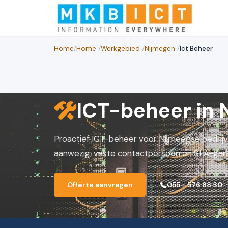
Home
/
Home
/
Werkgebied
/
Nijmegen
/
Ict Beheer
ICT-beheer in 
Proactief ICT-beheer voor Nijmeegse bedrijve
aanwezig, vaste contactpersoon en SLA-gara
Offerte aanvragen
055 - 576 88 30