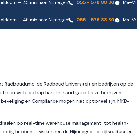
eldoorn — 45 min naar Nijmegen
055 - 576 88 30
Ma–Vr
eldoorn — 45 min naar Nijmegen
055 - 576 88 30
Ma–Vr
het Radboudumc, de Radboud Universiteit en bedrijven op de
atie en wetenschap hand in hand gaan. Deze bedrijven
, beveiliging en Compliance mogen niet optioneel zijn. MKB-
e draaien op real-time warehouse management, tot health-
odig hebben — wij kennen de Nijmeegse bedrijfscultuur en