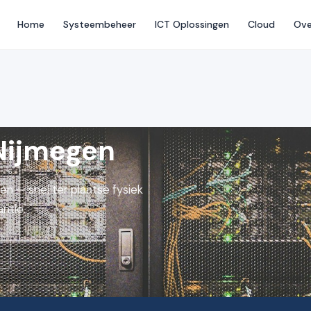
Home
Systeembeheer
ICT Oplossingen
Cloud
Ove
Nijmegen
n — snel ter plaatse fysiek
ntie.