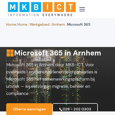
Home
/
Home
/
Werkgebied
/
Arnhem
/
Microsoft 365
Microsoft 365 in Arnhem
Microsoft 365 in Arnhem door MKB-ICT. Voor
overheids- en dienstverlenende organisaties is
Microsoft 365 het samenwerkingsplatform bij
uitstek — wij verzorgen migratie, beheer en
compliance.
Offerte aanvragen
026 - 202 0303