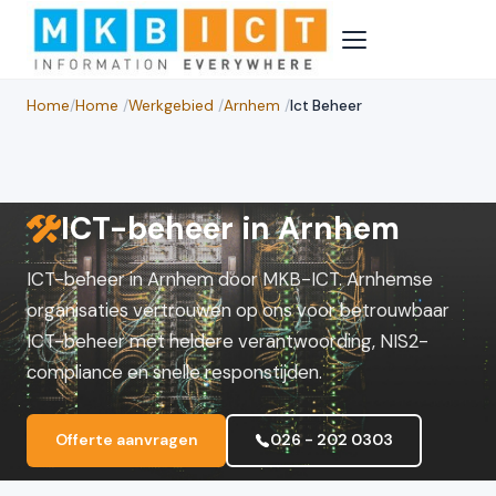
Home
/
Home
/
Werkgebied
/
Arnhem
/
Ict Beheer
ICT-beheer in Arnhem
ICT-beheer in Arnhem door MKB-ICT. Arnhemse
organisaties vertrouwen op ons voor betrouwbaar
ICT-beheer met heldere verantwoording, NIS2-
compliance en snelle responstijden.
Offerte aanvragen
026 - 202 0303