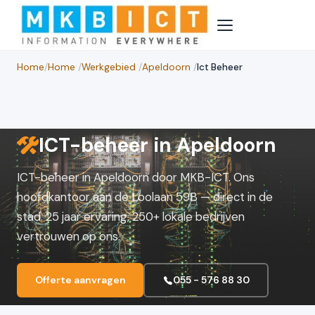
Home
/
Home
/
Werkgebied
/
Apeldoorn
/
Ict Beheer
ICT-beheer in Apeldoorn
ICT-beheer in Apeldoorn door MKB-ICT. Ons
hoofdkantoor aan de Loolaan 59B — direct in de
stad. 25 jaar ervaring, 250+ lokale bedrijven
vertrouwen op ons.
Offerte aanvragen
055 - 576 88 30