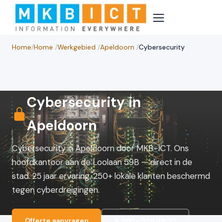
Home
/
Home
/
Werkgebied
/
Apeldoorn
/
Cybersecurity
Cybersecurity in
Apeldoorn
Cybersecurity in Apeldoorn door MKB-ICT. Ons
hoofdkantoor aan de Loolaan 59B — direct in de
stad. 25 jaar ervaring, 250+ lokale klanten beschermd
tegen cyberdreigingen.
Offerte aanvragen
055 - 576 88 30