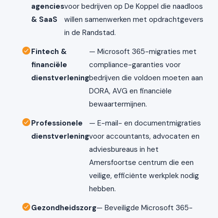
agencies
voor bedrijven op De Koppel die naadloos
& SaaS
willen samenwerken met opdrachtgevers
in de Randstad.
Fintech &
— Microsoft 365-migraties met
financiële
compliance-garanties voor
dienstverlening
bedrijven die voldoen moeten aan
DORA, AVG en financiële
bewaartermijnen.
Professionele
— E-mail- en documentmigraties
dienstverlening
voor accountants, advocaten en
adviesbureaus in het
Amersfoortse centrum die een
veilige, efficiënte werkplek nodig
hebben.
Gezondheidszorg
— Beveiligde Microsoft 365-