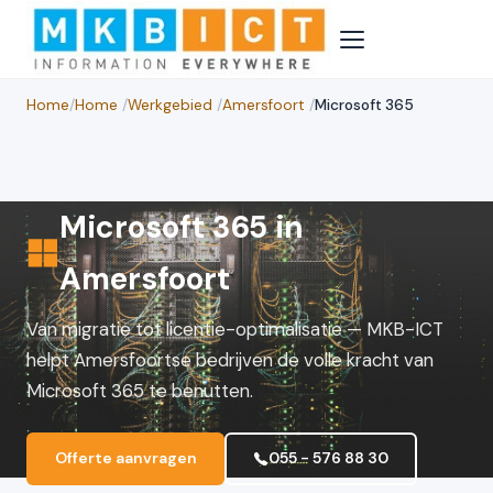
Home
/
Home
/
Werkgebied
/
Amersfoort
/
Microsoft 365
Microsoft 365 in
Amersfoort
Van migratie tot licentie-optimalisatie — MKB-ICT
helpt Amersfoortse bedrijven de volle kracht van
Microsoft 365 te benutten.
Offerte aanvragen
055 - 576 88 30